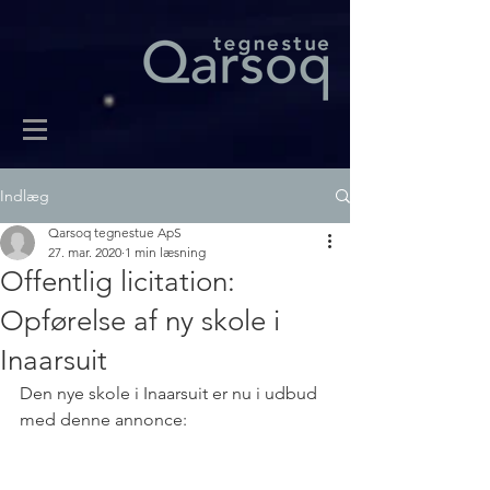
Indlæg
Qarsoq tegnestue ApS
27. mar. 2020
1 min læsning
Offentlig licitation:
Opførelse af ny skole i
Inaarsuit
Den nye skole i Inaarsuit er nu i udbud 
med denne annonce: