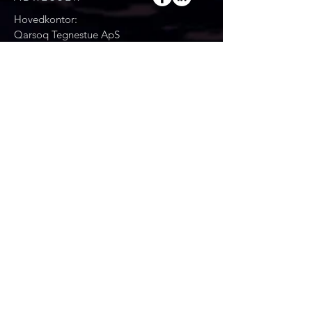
Hovedkontor:
Qarsoq Tegnestue ApS
Qullilerfik 2, 3. etage
Postboks 50, 3900 Nuuk
Grønland
T:
+299 36 26 80
Email: qarsoq@qarsoq.gl
Se kort
Ilulissat afdeling:
Qarsoq Tegnestue ApS
Mittarfimmut aqqut 1A
3952 Ilulissat
T:
299 36 26 91
Se kort
Danmark afdeling:
Qarsoq Tegnestue ApS
Stengade 51B, 1. sal