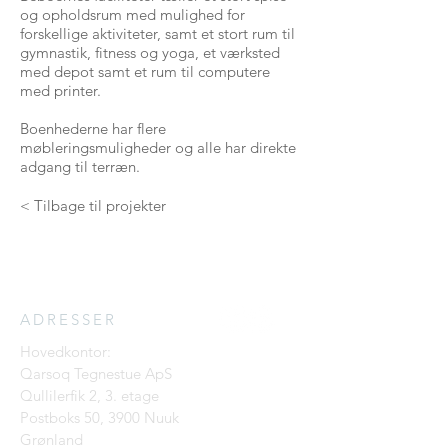
og opholdsrum med mulighed for
forskellige aktiviteter, samt et stort rum til
gymnastik, fitness og yoga, et værksted
med depot samt et rum til computere
med printer.
Boenhederne har flere
møbleringsmuligheder og alle har direkte
adgang til terræn.
< Tilbage til projekter
ADRESSER
Hovedkontor:
Qarsoq Tegnestue ApS
Qullilerfik 2, 3. etage
Postboks 50, 3900 Nuuk
Grønland