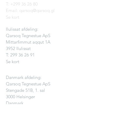
T:
+299 36 26 80
Email: qarsoq@qarsoq.gl
Se kort
Ilulissat afdeling:
Qarsoq Tegnestue ApS
Mittarfimmut aqqut 1A
3952 Ilulissat
T:
299 36 26 91
Se kort
Danmark afdeling:
Qarsoq Tegnestue ApS
Stengade 51B, 1. sal
3000 Helsingør
Danmark
Se kort
KONTAKT OS