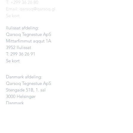
T:
+299 36 26 80
Email: qarsoq@qarsoq.gl
Se kort
Ilulissat afdeling:
Qarsoq Tegnestue ApS
Mittarfimmut aqqut 1A
3952 Ilulissat
T:
299 36 26 91
Se kort
Danmark afdeling:
Qarsoq Tegnestue ApS
Stengade 51B, 1. sal
3000 Helsingør
Danmark
Se kort
KONTAKT OS