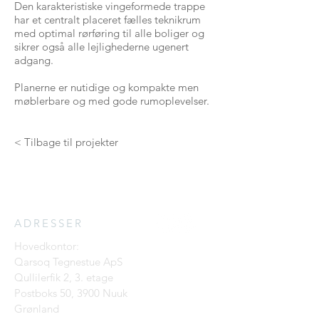
Den karakteristiske vingeformede trappe
har et centralt placeret fælles teknikrum
med optimal rørføring til alle boliger og
sikrer også alle lejlighederne ugenert
adgang.
Planerne er nutidige og kompakte men
møblerbare og med gode rumoplevelser.
< Tilbage til projekter
ADRESSER
Hovedkontor:
Qarsoq Tegnestue ApS
Qullilerfik 2, 3. etage
Postboks 50, 3900 Nuuk
Grønland