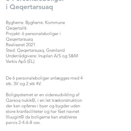
i Qeqertarsuaq
Bygherre: Bygherre: Kommune
Qeqertalik
Projekt: 6 personaleboliger i
Qeqertarsuaq
Realiseret 2021
Sted: Qeqertarsuaq, Grønland
Underrådgivere: Inuplan A/S og S&M
Verkis ApS (EL)
De 6 personaleboliger anlægges med 4
stk. 3V og 2 stk 4V.
Boligsystemet er en videreudvikling af
Qarsoq nukik©, i en let trækonstruktion
der kan opføres i byer og bygder uden
store kranfaciliteter og har fået navnet
Illuugiit© da boligerne kan etableres
parvis 2-4-6-8 osv.