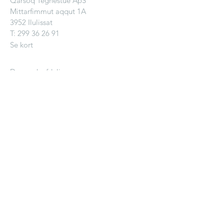
Qarsoq Tegnestue ApS
Mittarfimmut aqqut 1A
3952 Ilulissat
T:
299 36 26 91
Se kort
Danmark afdeling:
Qarsoq Tegnestue ApS
Stengade 51B, 1. sal
3000 Helsingør
Danmark
Se kort
KONTAKT OS