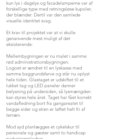
kun lys i dagslys og facadelamperne var af
forskellige type med retningsløse kupoler,
der blænder. Dertil var den samlede
visuelle identitet svag.
Et krav til projektet var at vi skulle
genanvende mest muligt af det
eksisterende:
Mellembygningen er nu malet i samme
rød administrationsbygningen.
Logoet er ændret til en lyskasse med
samme baggrundsfarve og står nu oplyst
hele tiden. Glastaget er udskiftet til et
lukket tag og LED paneler danner
belysning på undersiden, så lysmængden
kan styres hele året. Taget har fået korrekt
vandafledning bort fra gangarealet til
begge sider og stien er løftet helt fri af
terræn.
Mod syd planlægges et cykelskur til
personale og gæster samt to handicap
parkeringspladser.