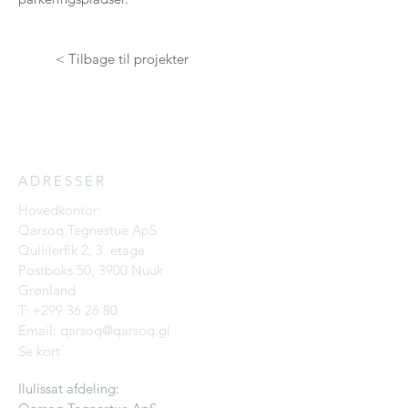
< Tilbage til projekter
ADRESSER
Hovedkontor:
Qarsoq Tegnestue ApS
Qullilerfik 2, 3. etage
Postboks 50, 3900 Nuuk
Grønland
T:
+299 36 26 80
Email: qarsoq@qarsoq.gl
Se kort
Ilulissat afdeling: