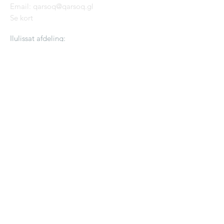
Email: qarsoq@qarsoq.gl
Se kort
Ilulissat afdeling:
Qarsoq Tegnestue ApS
Mittarfimmut aqqut 1A
3952 Ilulissat
T:
299 36 26 91
Se kort
Danmark afdeling:
Qarsoq Tegnestue ApS
Stengade 51B, 1. sal
3000 Helsingør
Danmark
Se kort
KONTAKT OS