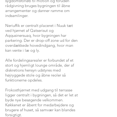
sygdomsforløb til motion og foruden
rådgivning bruges bygningen til åbne
arrangementer og danner ramme om
indsamlinger.
Neriuffik er centralt placeret i Nuuk tæt
ved hjørnet af Qatserisut og
Aqqusinersuaq, hvor bygningen har
parkering. Der er drop-off zone ud for den
overdækkede hovedindgang, hvor man
kan vente i læ og ly.
Alle fordelingsarealer er forbundet af et
stort og hjemligt lounge område, der af
diskretions hensyn udstyres med
højryggede stole og åbne reoler så
funktionerne opdeles.
Frokosthjørnet med udgang til terrasse
ligger centralt i bygningen, så det er let at
byde nye besøgende velkommen.
Køkkenet er åbent for medarbejdere og
brugere af huset, så samvær kan blandes
forsigtigt.