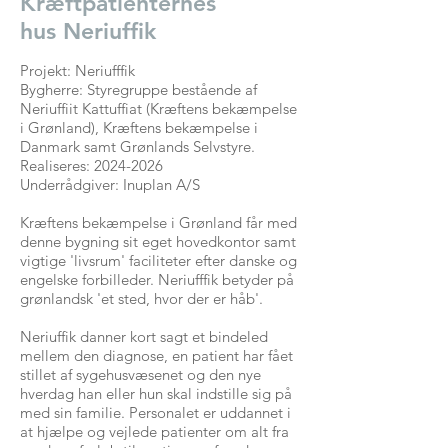
Kræftpatienternes
hus Neriuffik
Projekt: Neriufffik
Bygherre: Styregruppe bestående af
Neriuffiit Kattuffiat (Kræftens bekæmpelse
i Grønland), Kræftens bekæmpelse i
Danmark samt Grønlands Selvstyre.
Realiseres: 2024-2026
Underrådgiver: Inuplan A/S
Kræftens bekæmpelse i Grønland får med
denne bygning sit eget hovedkontor samt
vigtige 'livsrum' faciliteter efter danske og
engelske forbilleder.
Neriufffik
betyder på
grønlandsk 'et sted, hvor der er håb'.
Neriuffik danner kort sagt et bindeled
mellem den diagnose, en patient har fået
stillet af sygehusvæsenet og den nye
hverdag han eller hun skal indstille sig på
med sin familie. Personalet er uddannet i
at hjælpe og vejlede patienter om alt fra