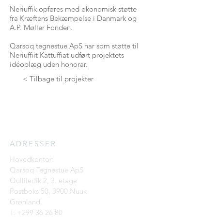
Neriuffik opføres med økonomisk støtte
fra Kræftens Bekæmpelse i Danmark og
A.P. Møller Fonden.
Qarsoq tegnestue ApS har som støtte
til
Neriuffiit Kattuffiat
udført projektets
idéoplæg uden honorar
.
< Tilbage til projekter
ADRESSER
Hovedkontor:
Qarsoq Tegnestue ApS
Qullilerfik 2, 3. etage
Postboks 50, 3900 Nuuk
Grønland
T:
+299 36 26 80