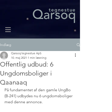
Indlæg
Qarsoq tegnestue ApS
10. maj 2021
1 min læsning
Offentlig udbud: 6
Ungdomsboliger i
Qaanaaq
På fundamentet af den gamle UngBo 
(B-241) udbydes nu 6 ungdomsboliger 
med denne annonce. 