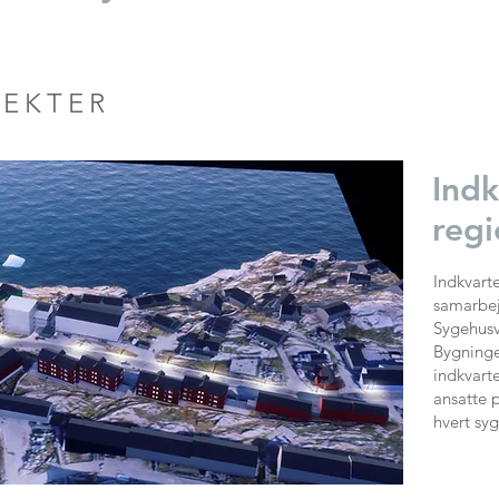
JEKTER
Indk
reg
Indkvarte
samarbej
Sygehusv
Bygninger
indkvart
ansatte p
hvert sy