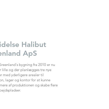
delse Halibut
enland ApS
Greenland's bygning fra 2010 er nu
r lille og der planlægges tre nye
r med yderligere arealer til
on, lager og kontor for at kunne
mere af produktionen og skabe flere
bejdspladser.