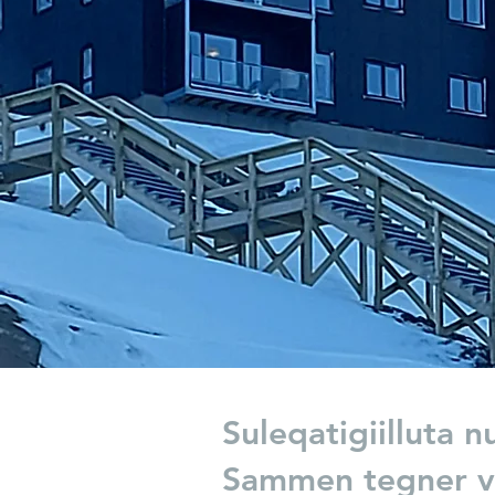
Suleqatigiilluta n
Sammen tegner vi