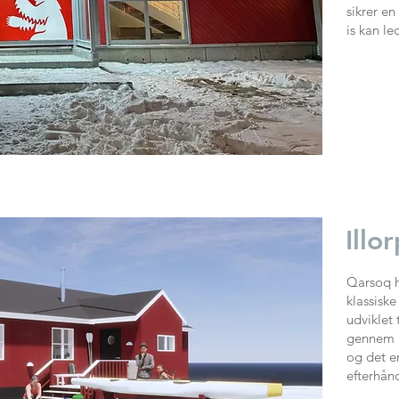
sikrer en
is kan l
Illo
Qarsoq h
klassiske
udviklet 
gennem me
og det e
efterhånd