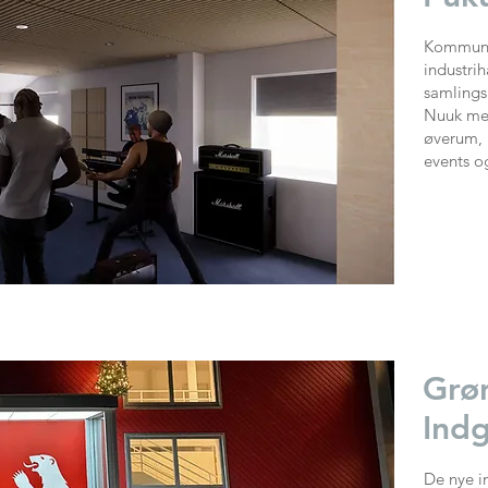
Kommune
industrih
samlingsp
Nuuk med
øverum, 
events o
Grøn
Ind
De nye i