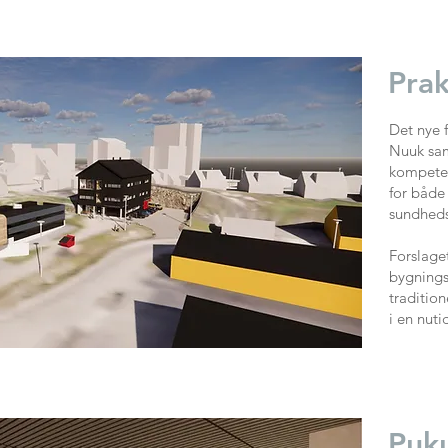
Prak
Det nye 
Nuuk sam
kompeten
for både
sundheds
Forslage
bygnings
traditio
i en nuti
Puku