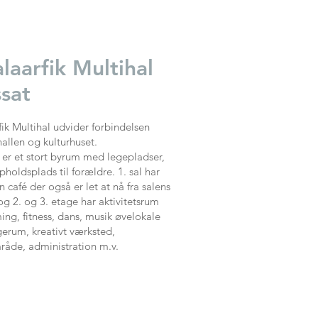
alaarfik Multihal
ssat
rfik Multihal udvider forbindelsen
allen og kulturhuset.
 er et stort byrum med legepladser,
pholdsplads til forældre. 1. sal har
 café der også er let at nå fra salens
og 2. og 3. etage har aktivitetsrum
ng, fitness, dans, musik øvelokale
erum, kreativt værksted,
åde, administration m.v.