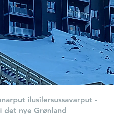
unarput ilusilersussavarput -
 det nye Grønland