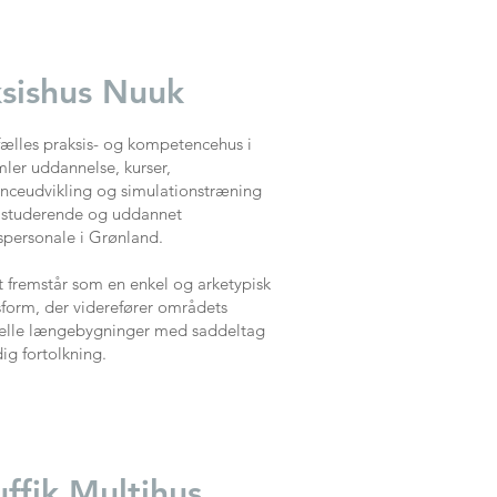
sishus Nuuk
fælles praksis- og kompetencehus i
ler uddannelse, kurser,
ceudvikling og simulationstræning
 studerende og uddannet
personale i Grønland.
t fremstår som en enkel og arketypisk
form, der viderefører områdets
nelle længebygninger med saddeltag
dig fortolkning.
ffik Multihus