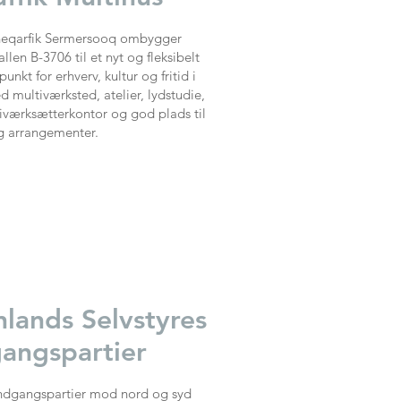
qarfik Sermersooq ombygger
allen B-3706 til et nyt og fleksibelt
unkt for erhverv, kultur og fritid i
 multiværksted, atelier, lydstudie,
iværksætterkontor og god plads til
g arrangementer.
lands Selvstyres
gangspartier
ndgangspartier mod nord og syd