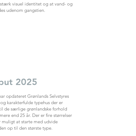
 stærk visuel identitet og at vand- og
edes udenom gangstien.
rput 2025
ar opdateret Grønlands Selvstyres
 og karakterfulde typehus der er
til de særlige grønlandske forhold
re end 25 år. Der er fire størrelser
r muligt at starte med udvide
en op til den største type.