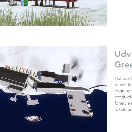
Udvi
Gre
Halibut 
blevet fo
bygninge
produkti
forædle 
lokale ar