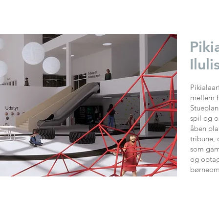
Piki
Iluli
​Pikialaa
mellem h
Stueplan
spil og o
åben plan
tribune, 
som gami
og optag
børneomr